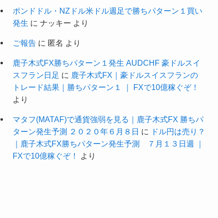
ポンドドル・NZドル米ドル週足で勝ちパターン１買い
発生
に
ナッキー
より
ご報告
に
匿名
より
鹿子木式FX勝ちパターン１発生 AUDCHF 豪ドルスイ
スフラン日足
に
鹿子木式FX｜豪ドルスイスフランの
トレード結果｜勝ちパターン１ ｜ FXで10億稼ぐぞ！
より
マタフ(MATAF)で通貨強弱を見る｜鹿子木式FX 勝ちパ
ターン発生予測 ２０２０年６月８日
に
ドル円は売り？
｜鹿子木式FX勝ちパターン発生予測 ７月１３日週 ｜
FXで10億稼ぐぞ！
より