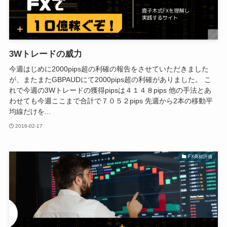
3Wトレードの威力
今週はじめに2000pips超の利確の報告をさせていただきました
が、またまたGBPAUDにて2000pips超の利確がありました。 こ
れで今週の3Wトレードの獲得pipsは４１４８pips 他の手法とあ
わせても今週ここまで合計で７０５２pips 先週から2本の移動平
均線だけを...
2016-02-17
FX商材評価