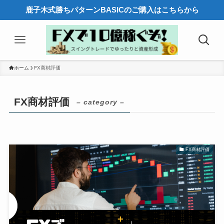
鹿子木式勝ちパターンBASICのご購入はこちらから
ホーム
FX商材評価
FX商材評価
– category –
FX商材評価