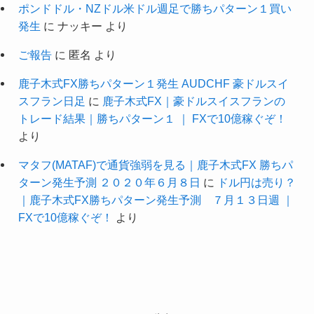
ポンドドル・NZドル米ドル週足で勝ちパターン１買い
発生
に
ナッキー
より
ご報告
に
匿名
より
鹿子木式FX勝ちパターン１発生 AUDCHF 豪ドルスイ
スフラン日足
に
鹿子木式FX｜豪ドルスイスフランの
トレード結果｜勝ちパターン１ ｜ FXで10億稼ぐぞ！
より
マタフ(MATAF)で通貨強弱を見る｜鹿子木式FX 勝ちパ
ターン発生予測 ２０２０年６月８日
に
ドル円は売り？
｜鹿子木式FX勝ちパターン発生予測 ７月１３日週 ｜
FXで10億稼ぐぞ！
より