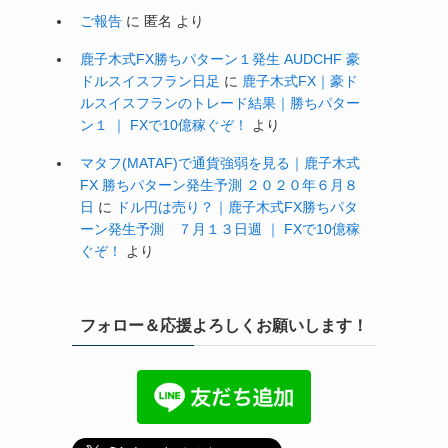
ご報告
に
匿名
より
鹿子木式FX勝ちパターン１発生 AUDCHF 豪
ドルスイスフラン日足
に
鹿子木式FX｜豪ド
ルスイスフランのトレード結果｜勝ちパター
ン１ ｜ FXで10億稼ぐぞ！
より
マタフ(MATAF)で通貨強弱を見る｜鹿子木式
FX 勝ちパターン発生予測 ２０２０年６月８
日
に
ドル円は売り？｜鹿子木式FX勝ちパタ
ーン発生予測 ７月１３日週 ｜ FXで10億稼
ぐぞ！
より
フォロー＆応援よろしくお願いします！