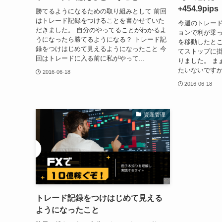
+454.9pips
勝てるようになるための取り組みとして 前回
はトレード記録をつけることを書かせていた
今週のトレー
だきました。 自分のやってることがわかるよ
ョンで利が乗
うになったら勝てるようになる？ トレード記
を移動したとこ
録をつけはじめて見えるようになったこと 今
てストップに
回はトレードに入る前に私がやって...
りました。 ま
たいないですが
2016-06-18
2016-06-18
資産管理
トレード記録をつけはじめて見える
ようになったこと