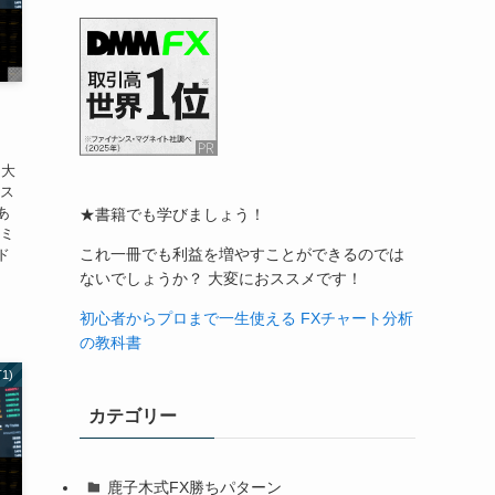
績
は大
セス
あ
★書籍でも学びましょう！
 ミ
これ一冊でも利益を増やすことができるのでは
ド
ないでしょうか？ 大変におススメです！
初心者からプロまで一生使える FXチャート分析
の教科書
1)
カテゴリー
鹿子木式FX勝ちパターン