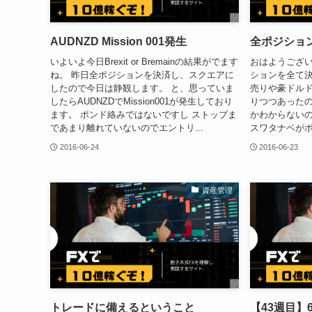
AUDNZD Mission 001発生
全ポジショ
いよいよ今日Brexit or Bremainの結果がでます
おはようござい
ね。 昨日全ポジションを決済し、スクエアに
ションを全て決
したので今日は静観します。 と、思っていま
売りや豪ドル
したらAUDNZDでMission001が発生しており
りつつあった
ます。 ポンド絡みではないですし ストップま
かわからないの
であまり離れていないのでエントリ...
スワタナベがポ
2016-06-24
2016-06-23
資産管理
トレードに備えるということ
【43週目】