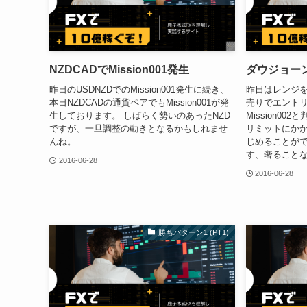
NZDCADでMission001発生
ダウジョー
昨日のUSDNZDでのMission001発生に続き、
昨日はレンジ
本日NZDCADの通貨ペアでもMission001が発
売りでエントリ
生しております。 しばらく勢いのあったNZD
Mission00
ですが、一旦調整の動きとなるかもしれませ
リミットにかか
んね。
じめることがで
す、奢ることな
2016-06-28
2016-06-28
勝ちパターン1 (PT1)