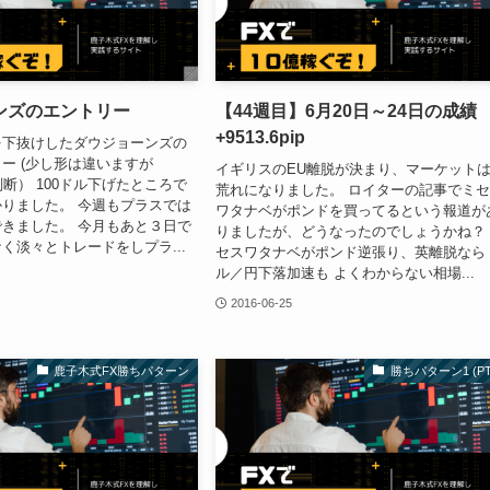
ンズのエントリー
【44週目】6月20日～24日の成
+9513.6pip
を下抜けしたダウジョーンズの
ー (少し形は違いますが
イギリスのEU離脱が決まり、マーケット
2と判断） 100ドル下げたところで
荒れになりました。 ロイターの記事でミ
りました。 今週もプラスでは
ワタナベがポンドを買ってるという報道が
きました。 今月もあと３日で
りましたが、どうなったのでしょうかね？
く淡々とトレードをしプラ...
セスワタナベがポンド逆張り、英離脱なら
ル／円下落加速も よくわからない相場...
2016-06-25
鹿子木式FX勝ちパターン
勝ちパターン1 (PT