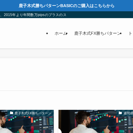
鹿子木式勝ちパターンBASICのご購入はこちらから
pleat)に出会い、2015年より年間数万pipsのプラスのスイングトレーダーになりまし
ホーム
鹿子木式FX勝ちパターン
ト
鹿子木式FX勝ちパターン
週間