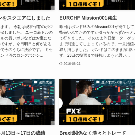
ンをスクエアにしました
EURCHF Mission001発生
ます。 今朝は現在保有のポジ
昨日はポンド絡みのMission001が発生して
済しました。 ユーロ豪ドルの
指値いれてたのですが引っかからずかっと
ドルの買いポジなどはお宝にな
で行きました。 そのまま昨日第一ターゲ
のですが、今日明日と何がある
まで到達してしまっているので、一旦指値
で今のうちに決済です。 ミセ
取り消しました。 ポンドはこのまま深追
ンド円のロングポジシ...
ず、23日の投票まで静観しようと思い...
2016-06-21
週間成績
鹿子木式FX勝ちパタ
6月13日～17日の成績
Brexit関係なく淡々とトレード