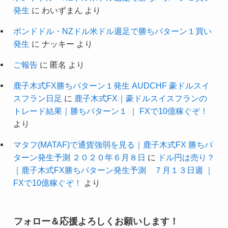
発生
に
わいずまん
より
ポンドドル・NZドル米ドル週足で勝ちパターン１買い
発生
に
ナッキー
より
ご報告
に
匿名
より
鹿子木式FX勝ちパターン１発生 AUDCHF 豪ドルスイ
スフラン日足
に
鹿子木式FX｜豪ドルスイスフランの
トレード結果｜勝ちパターン１ ｜ FXで10億稼ぐぞ！
より
マタフ(MATAF)で通貨強弱を見る｜鹿子木式FX 勝ちパ
ターン発生予測 ２０２０年６月８日
に
ドル円は売り？
｜鹿子木式FX勝ちパターン発生予測 ７月１３日週 ｜
FXで10億稼ぐぞ！
より
フォロー＆応援よろしくお願いします！