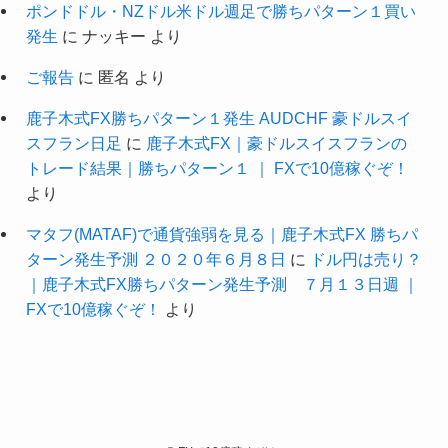
ポンドドル・NZドル米ドル週足で勝ちパターン１買い
発生
に
ナッキー
より
ご報告
に
匿名
より
鹿子木式FX勝ちパターン１発生 AUDCHF 豪ドルスイ
スフラン日足
に
鹿子木式FX｜豪ドルスイスフランの
トレード結果｜勝ちパターン１ ｜ FXで10億稼ぐぞ！
より
マタフ(MATAF)で通貨強弱を見る｜鹿子木式FX 勝ちパ
ターン発生予測 ２０２０年６月８日
に
ドル円は売り？
｜鹿子木式FX勝ちパターン発生予測 ７月１３日週 ｜
FXで10億稼ぐぞ！
より