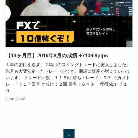
【13ヶ月目】2016年8月の成績 +7109.9pips
１年の節目を過ぎ、２年目のスイングトレードに突入しました。
先月も大変安定したトレードができ、順調に資産が増えていって
います。 トレード回数：１１６回 勝ちトレード：９７回 負けト
レード：１７回 引き分け：２回 勝率：８４％ 獲得pips: ７１
０...
2016-09-01
1