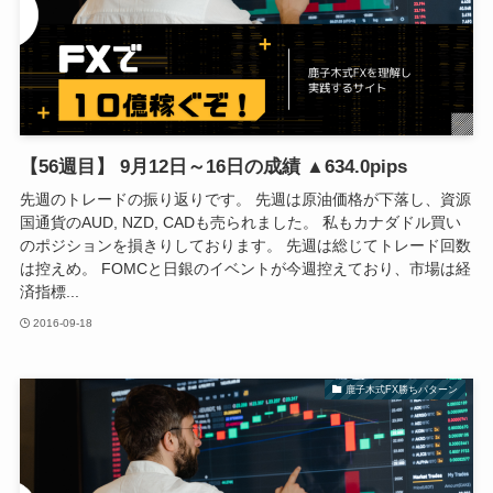
【56週目】 9月12日～16日の成績 ▲634.0pips
先週のトレードの振り返りです。 先週は原油価格が下落し、資源
国通貨のAUD, NZD, CADも売られました。 私もカナダドル買い
のポジションを損きりしております。 先週は総じてトレード回数
は控えめ。 FOMCと日銀のイベントが今週控えており、市場は経
済指標...
2016-09-18
鹿子木式FX勝ちパターン