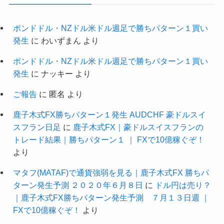
ポンドドル・NZドル米ドル週足で勝ちパターン１買い
発生
に
わいずまん
より
ポンドドル・NZドル米ドル週足で勝ちパターン１買い
発生
に
ナッキー
より
ご報告
に
匿名
より
鹿子木式FX勝ちパターン１発生 AUDCHF 豪ドルスイ
スフラン日足
に
鹿子木式FX｜豪ドルスイスフランの
トレード結果｜勝ちパターン１ ｜ FXで10億稼ぐぞ！
より
マタフ(MATAF)で通貨強弱を見る｜鹿子木式FX 勝ちパ
ターン発生予測 ２０２０年６月８日
に
ドル円は売り？
｜鹿子木式FX勝ちパターン発生予測 ７月１３日週 ｜
FXで10億稼ぐぞ！
より