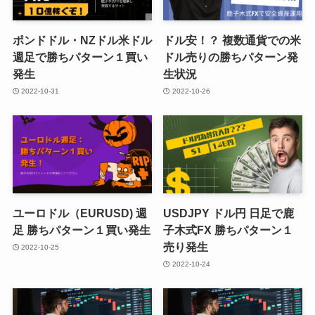
ポンドドル・NZドル米ドル
ドル安！？ 複数通貨での米
週足で勝ちパターン１買い
ドル売りの勝ちパターン発
発生
生状況
2022-10-31
2022-10-26
ユーロドル（EURUSD) 週
USDJPY ドル円 日足で鹿
足 勝ちパターン１買い発生
子木式FX 勝ちパターン１
売り発生
2022-10-25
2022-10-24