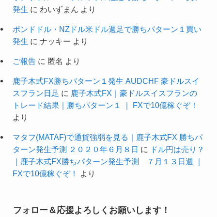
発生
に
わいずまん
より
ポンドドル・NZドル米ドル週足で勝ちパターン１買い
発生
に
ナッキー
より
ご報告
に
匿名
より
鹿子木式FX勝ちパターン１発生 AUDCHF 豪ドルスイ
スフラン日足
に
鹿子木式FX｜豪ドルスイスフランの
トレード結果｜勝ちパターン１ ｜ FXで10億稼ぐぞ！
より
マタフ(MATAF)で通貨強弱を見る｜鹿子木式FX 勝ちパ
ターン発生予測 ２０２０年６月８日
に
ドル円は売り？
｜鹿子木式FX勝ちパターン発生予測 ７月１３日週 ｜
FXで10億稼ぐぞ！
より
フォロー＆応援よろしくお願いします！