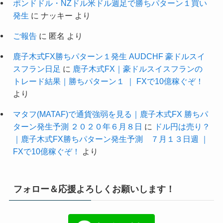
ポンドドル・NZドル米ドル週足で勝ちパターン１買い
発生
に
ナッキー
より
ご報告
に
匿名
より
鹿子木式FX勝ちパターン１発生 AUDCHF 豪ドルスイ
スフラン日足
に
鹿子木式FX｜豪ドルスイスフランの
トレード結果｜勝ちパターン１ ｜ FXで10億稼ぐぞ！
より
マタフ(MATAF)で通貨強弱を見る｜鹿子木式FX 勝ちパ
ターン発生予測 ２０２０年６月８日
に
ドル円は売り？
｜鹿子木式FX勝ちパターン発生予測 ７月１３日週 ｜
FXで10億稼ぐぞ！
より
フォロー＆応援よろしくお願いします！