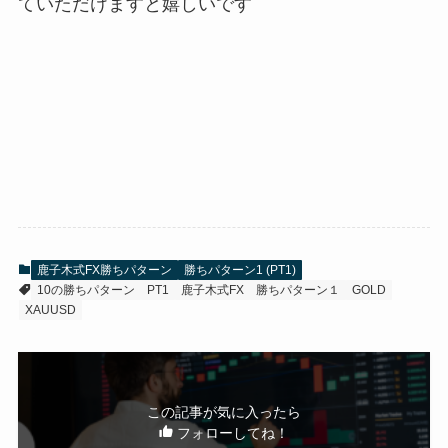
ていただけますと嬉しいです
鹿子木式FX勝ちパターン
勝ちパターン1 (PT1)
10の勝ちパターン
PT1
鹿子木式FX
勝ちパターン１
GOLD
XAUUSD
この記事が気に入ったら
フォローしてね！